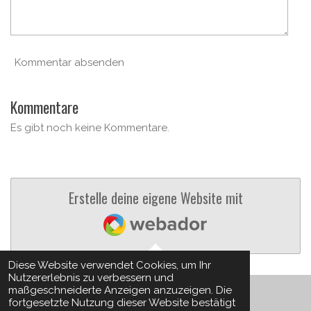
e
Kommentar absenden
Kommentare
Es gibt noch keine Kommentare.
Erstelle deine eigene Website mit
Webador
Diese Website verwendet Cookies, um Ihr
TOP
Nutzererlebnis zu verbessern und
maßgeschneiderte Anzeigen anzuzeigen. Die
fortgesetzte Nutzung dieser Website bestätigt