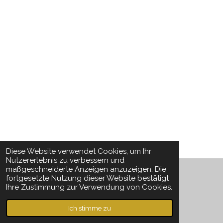
Diese Website verwendet Cookies, um Ihr
TOP
Nutzererlebnis zu verbessern und
maßgeschneiderte Anzeigen anzuzeigen. Die
fortgesetzte Nutzung dieser Website bestätigt
Ihre Zustimmung zur Verwendung von Cookies.
© 2022 - 2026 md2traumfänger
Mit Unterstützung von
Webador
Ich stimme zu